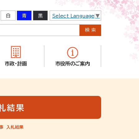
白
青
黒
Select Language
▼
市政・計画
市役所のご案内
札結果
事 入札結果