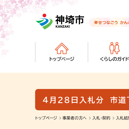
音声読み上げ用ナビゲーションです。
本文へ移動します
ページ最後（フッター）へ移動します
音声読み上げ用ナビゲーションはここまでです。
トップページ
くらしのガイド
４月２８日入札分 市
トップページ
事業者の方へ
入札・契約
入札結