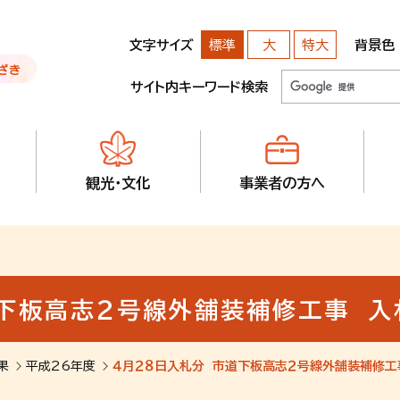
文字サイズ
背景色
標準
大
特大
サイト内キーワード検索
観光・文化
事業者の方へ
道下板高志２号線外舗装補修工事 入
果
平成26年度
４月２８日入札分 市道下板高志２号線外舗装補修工