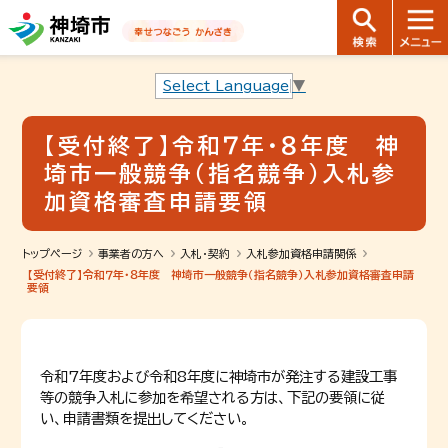
音声読み上げ用ナビゲーションです。
本文へ移動します
ページ最後（フッター）へ移動します
音声読み上げ用ナビゲーションはここまでです。
Select Language
▼
【受付終了】令和７年・８年度 神
埼市一般競争（指名競争）入札参
加資格審査申請要領
トップページ
事業者の方へ
入札・契約
入札参加資格申請関係
【受付終了】令和７年・８年度 神埼市一般競争（指名競争）入札参加資格審査申請
要領
令和7年度および令和8年度に神埼市が発注する建設工事
等の競争入札に参加を希望される方は、下記の要領に従
い、申請書類を提出してください。