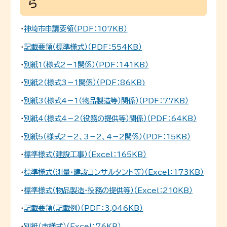
ら
・
神埼市申請要領（PDF：107
KB）
・
記載要領（標準様式）（PDF：554KB）
・
別紙1（様式2－1関係）（PDF：141KB）
・
別紙2（様式3－1関係）（PDF：86KB)
・
別紙3（様式4－1（物品製造等）関係）（PDF：77KB）
・
別紙4（様式4－2（役務の提供等）関係）
（PDF：64KB）
・
別紙5（様式2－2、3－2、4－2関係）
（PDF：15KB）
・
標準様式（建設工事）
（Excel：165K
B）
・
標準様式（測量・建設コンサルタント等）
（Excel：173
KB）
・
標準様式（物品製造・役務の提供等）
（Excel：210
KB）
・
記載要領（記載例）
（PDF：3,046KB）
・
別紙（市様式）
（Excel：76
KB）