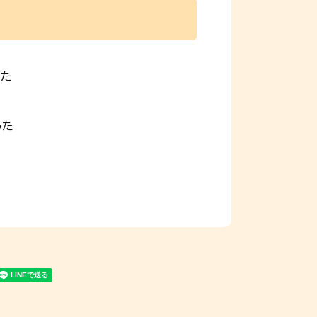
った
った