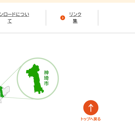
ンロードについ
リンク
て
集