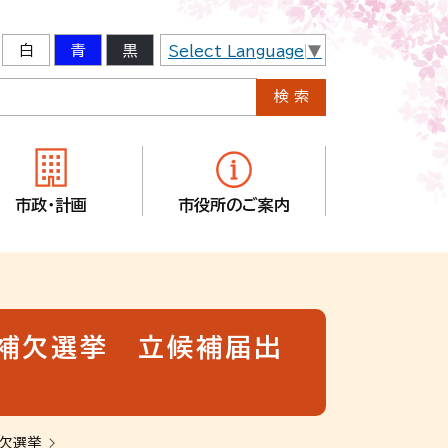
白
青
黒
Select Language
▼
市政・計画
市役所のご案内
員補欠選挙 立候補届出
補欠選挙