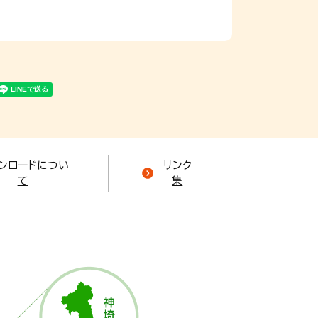
ンロードについ
リンク
て
集