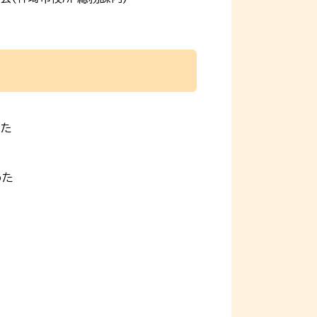
った
った