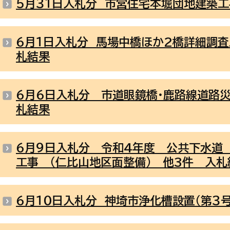
５月３１日入札分 市営住宅本堀団地建築工
６月１日入札分 馬場中橋ほか2橋詳細調
札結果
６月６日入札分 市道眼鏡橋・鹿路線道路
札結果
６月９日入札分 令和4年度 公共下水道 
工事 （仁比山地区面整備） 他3件 入札
６月１０日入札分 神埼市浄化槽設置（第３号