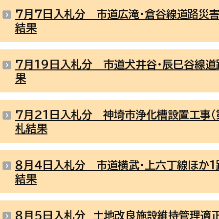
７月７日入札分 市道広滝・倉谷線道路災
結果
７月１９日入札分 市道犬井谷・辰巳谷線
果
７月２１日入札分 神埼市浄化槽設置工事（
札結果
８月４日入札分 市道横武・上六丁線ほか
結果
８月５日入札分 土地改良施設維持管理適