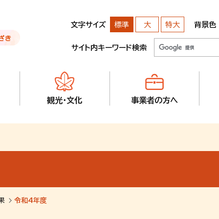
文字サイズ
背景色
標準
大
特大
サイト内キーワード検索
観光・文化
事業者の方へ
果
令和4年度