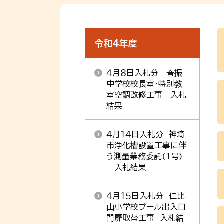
令和4年度
４月８日入札分 脊振
中学校校長室・特別教
室空調改修工事 入札
結果
４月１４日入札分 神埼
市浄化槽設置工事に伴
う測量業務委託(1号)
入札結果
４月１５日入札分 仁比
山小学校プール出入口
門扉取替工事 入札結