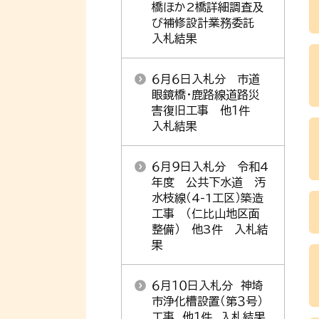
橋ほか2橋詳細調査及
び補修設計業務委託
入札結果
６月６日入札分 市道
眼鏡橋・鹿路線道路災
害復旧工事 他１件
入札結果
６月９日入札分 令和4
年度 公共下水道 汚
水枝線（4-1工区）築造
工事 （仁比山地区面
整備） 他3件 入札結
果
６月１０日入札分 神埼
市浄化槽設置（第３号）
工事 他１件 入札結果