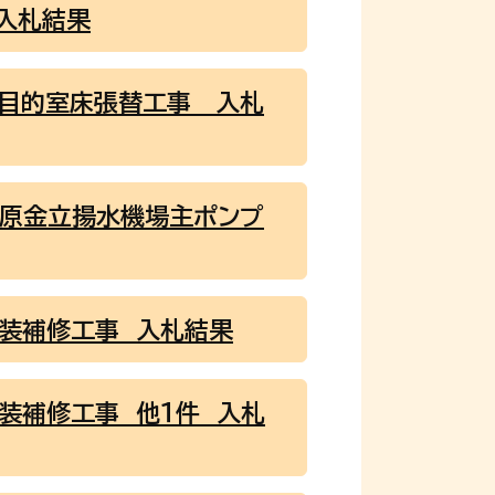
入札結果
多目的室床張替工事 入札
城原金立揚水機場主ポンプ
舗装補修工事 入札結果
装補修工事 他１件 入札