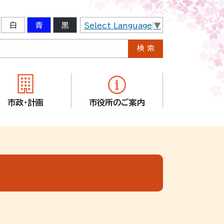
白
青
黒
Select Language
▼
市政・計画
市役所のご案内