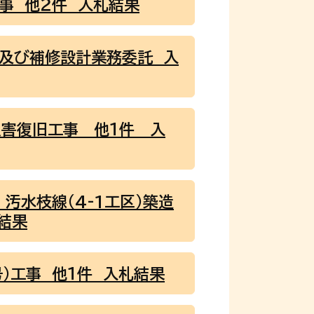
事 他２件 入札結果
査及び補修設計業務委託 入
災害復旧工事 他１件 入
汚水枝線（4-1工区）築造
結果
）工事 他１件 入札結果