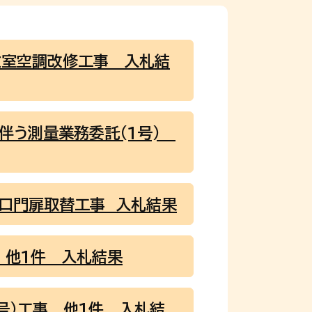
教室空調改修工事 入札結
に伴う測量業務委託(1号)
入口門扉取替工事 入札結果
 他1件 入札結果
号)工事 他1件 入札結