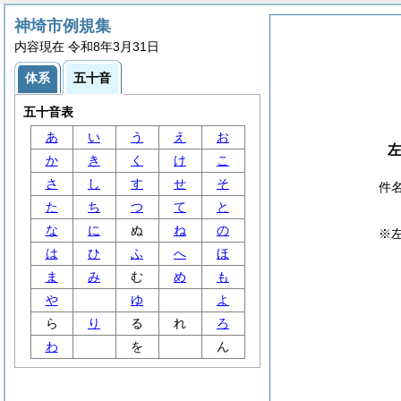
神埼市例規集
内容現在 令和8年3月31日
体系
五十音
五十音表
あ
い
う
え
お
か
き
く
け
こ
さ
し
す
せ
そ
件
た
ち
つ
て
と
な
に
ぬ
ね
の
※
は
ひ
ふ
へ
ほ
ま
み
む
め
も
や
ゆ
よ
ら
り
る
れ
ろ
わ
を
ん