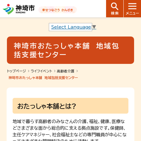
音声読み上げ用ナビゲーションです。
本文へ移動します
ページ最後（フッター）へ移動します
音声読み上げ用ナビゲーションはここまでです。
Select Language
▼
神埼市おたっしゃ本舗 地域包
括支援センター
トップページ
ライフイベント
高齢者介護
神埼市おたっしゃ本舗 地域包括支援センター
おたっしゃ本舗とは?
地域で暮らす高齢者のみなさんの介護、福祉、健康、医療な
どさまざまな面から総合的に支える拠点施設です。保健師、
主任ケアマネジャー、社会福祉士などの専門職員が中心にな