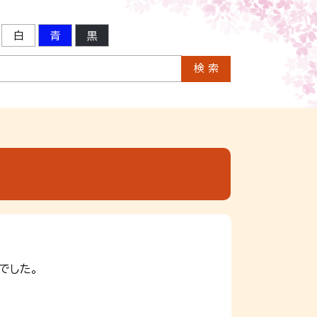
白
青
黒
でした。