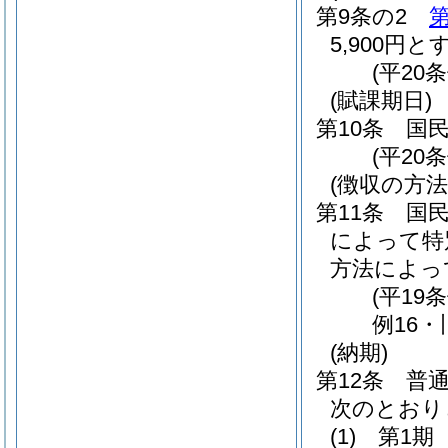
第9条の2
第
5,900円と
(平20
(賦課期日)
第10条
国
(平20
(徴収の方法
第11条
国
によって特
方法によっ
(平19
例16・
(納期)
第12条
普
次のとおり
(1)
第1期