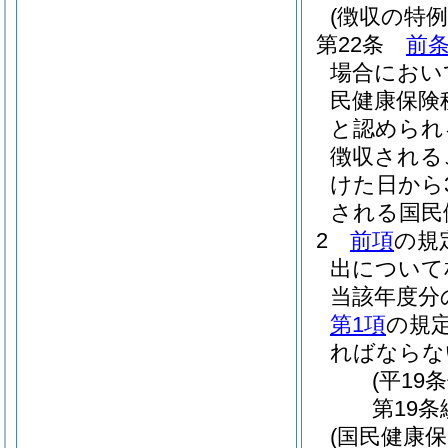
(徴収の特
第22条
前条
場合におい
民健康保険
と認められ
徴収される
けた日から
される国民
2
前項
の規
出について
当該年度分
第1項
の規
ればならな
(平19
第19条
(国民健康保