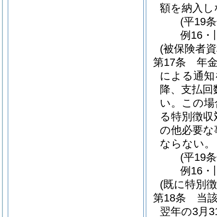
額を納入し
(平19
例16・
(被保険者
第17条
年金
による通知
降、支払回
い。
この場
る特別徴収
の他必要な
ならない。
(平19
例16・
(既に特別
第18条
当
翌年の3月