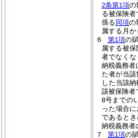
2条第1項
の
る被保険者
係る
同項
の
属する月か
6
第1項
の
属する被保
者でなくな
納税義務者
た者が当該
した当該納
該被保険者
8号までの
った場合に
であるとき
納税義務者
7
第1項
の