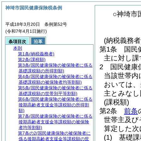
神埼市国民健康保険税条例
○神埼市
平成18年3月20日 条例第52号
(令和7年4月1日施行)
(納税義務者
条項目次
沿革
第1条
国民
本則
第1条
(納税義務者)
主に対し課
第2条
(課税額)
第3条
(国民健康保険の被保険者に係る
2
国民健康
基礎課税額の所得割額)
当該世帯内
第4条
(国民健康保険の被保険者に係る
基礎課税額の被保険者均等割額)
おいては、
第5条
(国民健康保険の被保険者に係る
主とみなし
基礎課税額の世帯別平等割額)
第6条
(国民健康保険の被保険者に係る
(課税額)
後期高齢者支援金等課税額の所得割
第2条
前条
額)
第7条
(国民健康保険の被保険者に係る
世帯主及び
後期高齢者支援金等課税額の被保険
算定した次
者均等割額)
第7条の2
(国民健康保険の被保険者に
(1)
基礎課
係る後期高齢者支援金等課税額の世