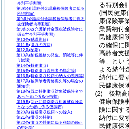
帯別平等割額)
る特別会
第8条
(介護納付金課税被保険者に係る
(国民健康
所得割額)
第9条
(介護納付金課税被保険者に係る
康保険事
被保険者均等割額)
業費納付
第9条の2
(介護納付金課税被保険者に
係る世帯別平等割額)
民健康保
第10条
(賦課期日)
の確保に
第11条
(徴収の方法)
第12条
(納期)
高齢者支
第13条
(納税義務の発生、消滅等に伴
等」という
う賦課)
第14条
(特別徴収)
よる納付
第15条
(特別徴収義務者の指定等)
第16条
(特別徴収税額の納入の義務等)
納付に要
第17条
(被保険者資格喪失等の場合の
民健康保
通知等)
第18条
(既に特別徴収対象被保険者で
(2)
後期高
あった者に係る仮徴収)
健康保険
第19条
(新たに特別徴収対象被保険者
となった者に係る仮徴収)
険に関す
第20条
(普通徴収税額への繰入)
納付に要
第21条
(徴収の特例)
第22条
(徴収の特例に係る税額の修正
民健康保
の申出等)