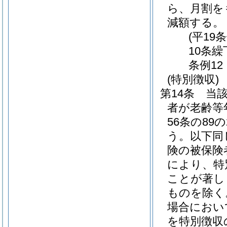
ら、月割を
減額する。
(平19
10条繰
条例12
(特別徴収)
第14条
当
者が老齢等
56条の8
う。以下同
険の被保険
により、特
ことが著し
ものを除く
場合におい
を特別徴収