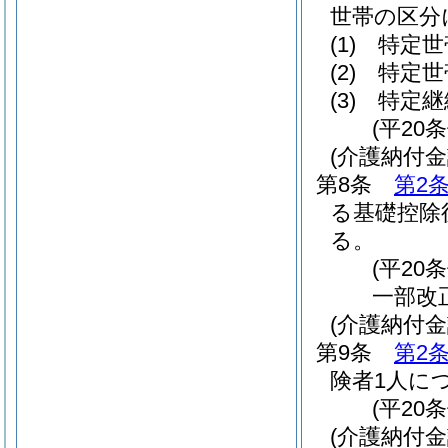
世帯の区分
(1)
特定世
(2)
特定世帯
(3)
特定継
(平20
(介護納付
第8条
第2
る基礎控除
る。
(平20
一部改
(介護納付
第9条
第2
険者1人につ
(平20
(介護納付