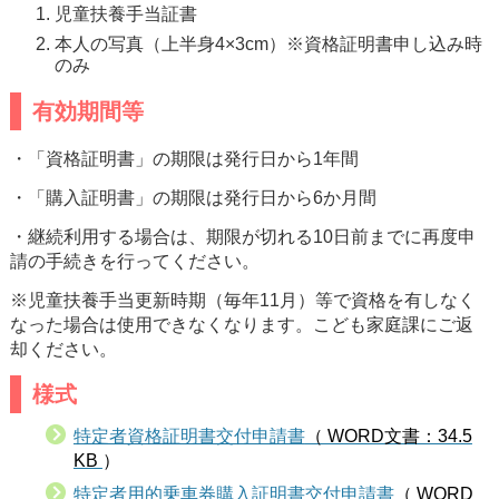
児童扶養手当証書
本人の写真（上半身4×3cm）※資格証明書申し込み時
のみ
有効期間等
・
「資格証明書」の期限は発行日から1年間
​・
「購入証明書」の期限は発行日から6か月間
・継続利用する場合は、期限が切れる10日前までに再度申
請の手続きを行ってください。
※児童扶養手当更新時期（毎年11月）等で資格を有しなく
なった場合は使用できなくなります。こども家庭課にご返
却ください。
様式
特定者資格証明書交付申請書
（ WORD文書：34.5
KB
）
特定者用的乗車券購入証明書交付申請書
（ WORD