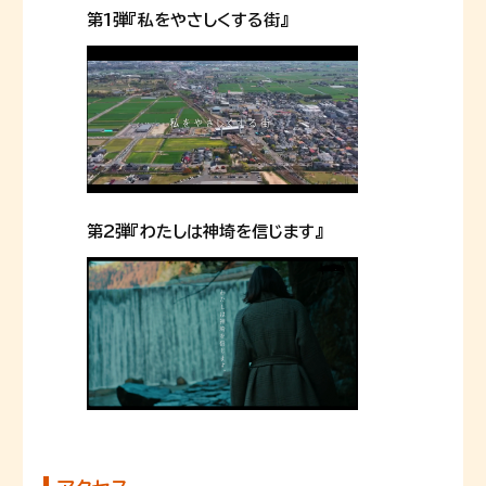
第1弾『私をやさしくする街』
第2弾『わたしは神埼を信じます』