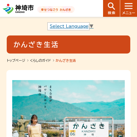
音声読み上げ用ナビゲーションです。
本文へ移動します
ページ最後（フッター）へ移動します
音声読み上げ用ナビゲーションはここまでです。
Select Language
▼
かんざき生活
トップページ
くらしのガイド
かんざき生活