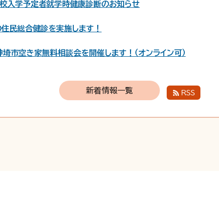
学校入学予定者就学時健康診断のお知らせ
の住民総合健診を実施します！
）神埼市空き家無料相談会を開催します！（オンライン可）
ンダー8月分更新しました
新着情報一覧
RSS
ご利用ください
園の保育士等を募集します
にN響メンバーがやってきます！