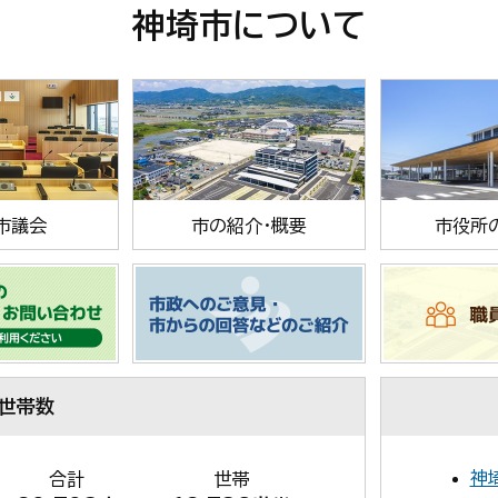
神埼市について
市議会
市の紹介・概要
市役所
・世帯数
神
合計
世帯