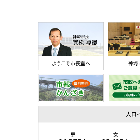
ようこそ市長室へ
神埼
人口
男
女