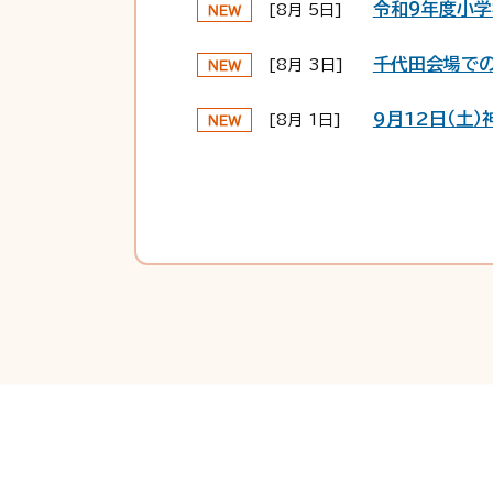
令和９年度小
[8月 5日]
千代田会場で
[8月 3日]
9月12日（土
[8月 1日]
子育て支援カレ
[7月30日]
給水スポットを
[7月27日]
神埼市立保育
[7月24日]
はんぎーホール
[7月24日]