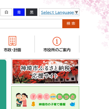
白
青
黒
Select Language
▼
市政・計画
市役所のご案内