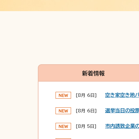
新着情報
空き家空き地バ
[8月 6日]
選挙当日の投
[8月 6日]
市内誘致企業
[8月 5日]