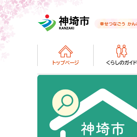
音声読み上げ用ナビゲーションです。
いざというときのメニューへ移動します
本文へ移動します
ページ最後（フッター）へ移動します
音声読み上げ用ナビゲーションはここまでです。
トップページ
くらしのガイド